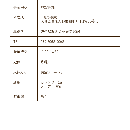
事業内容
お食事処
所在地
〒879-6202
大分県豊後大野市朝地町下野786番地
最寄り
道の駅あさじから徒歩2分
TEL
080-9055-0065
営業時間
11:00~14:30
定休日
月曜日
支払方法
現金 / PayPay
席数
カウンター2席
テーブル16席
駐車場
あり